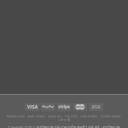
TRANG CHỦ
GIỚI THIỆU
DỊCH VỤ
TIN TỨC
SẢN PHẨM
TUYỂN DỤNG
LIÊN HỆ
Copyright 2026 ©
XƯỞNG IN VẢI CHUYỂN NHIỆT GIÁ RẺ - XƯỞNG IN