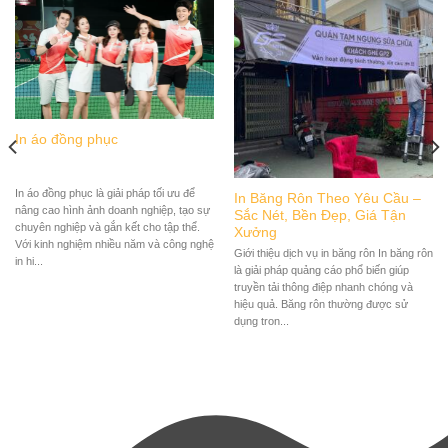
In áo đồng phục
In áo đồng phục là giải pháp tối ưu để
In Băng Rôn Theo Yêu Cầu –
nâng cao hình ảnh doanh nghiệp, tạo sự
Sắc Nét, Bền Đẹp, Giá Tận
chuyên nghiệp và gắn kết cho tập thể.
Xưởng
Với kinh nghiệm nhiều năm và công nghệ
Giới thiệu dịch vụ in băng rôn In băng rôn
in hi...
là giải pháp quảng cáo phổ biến giúp
truyền tải thông điệp nhanh chóng và
hiệu quả. Băng rôn thường được sử
dụng tron...