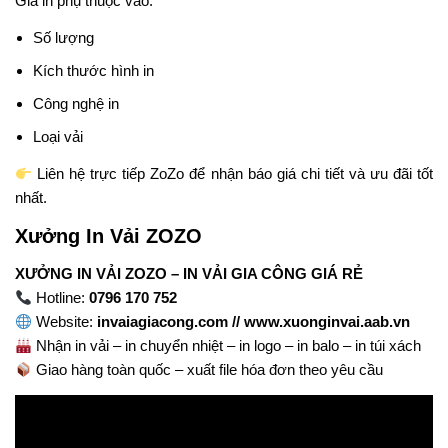
Giá in phụ thuộc vào:
Số lượng
Kích thước hình in
Công nghệ in
Loại vải
Liên hệ trực tiếp ZoZo để nhận báo giá chi tiết và ưu đãi tốt
nhất.
Xưởng In Vải ZOZO
XƯỞNG IN VẢI ZOZO – IN VẢI GIA CÔNG GIÁ RẺ
Hotline:
0796 170 752
Website:
invaiagiacong.com // www.xuonginvai.aab.vn
Nhận in vải – in chuyển nhiệt – in logo – in balo – in túi xách
Giao hàng toàn quốc – xuất file hóa đơn theo yêu cầu