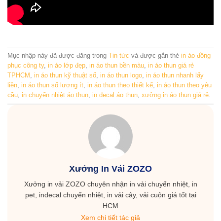
Mục nhập này đã được đăng trong
Tin tức
và được gắn thẻ
in áo đồng
phục công ty
,
in áo lớp đẹp
,
in áo thun bền màu
,
in áo thun giá rẻ
TPHCM
,
in áo thun kỹ thuật số
,
in áo thun logo
,
in áo thun nhanh lấy
liền
,
in áo thun số lượng ít
,
in áo thun theo thiết kế
,
in áo thun theo yêu
cầu
,
in chuyển nhiệt áo thun
,
in decal áo thun
,
xưởng in áo thun giá rẻ
.
Xưởng In Vải ZOZO
Xưởng in vải ZOZO chuyên nhận in vải chuyển nhiệt, in
pet, indecal chuyển nhiệt, in vải cây, vải cuộn giá tốt tại
HCM
Xem chi tiết tác giả