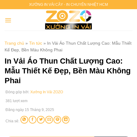
Chuyển
XƯỞNG IN VẢI CÂY - IN CHUYỂN NHIỆT HCM
đến
nội
dung
Trang chủ
»
Tin tức
»
In Vải Áo Thun Chất Lượng Cao: Mẫu Thiết
Kế Đẹp, Bền Màu Không Phai
In Vải Áo Thun Chất Lượng Cao:
Mẫu Thiết Kế Đẹp, Bền Màu Không
Phai
Đóng góp bởi:
Xưởng In Vải ZOZO
381 lượt xem
Đăng ngày 15 Tháng 9, 2025
Chia sẻ: