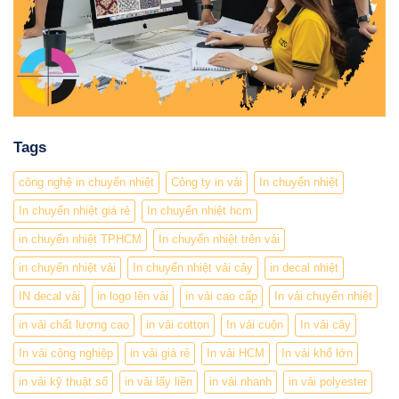
Tags
công nghệ in chuyển nhiệt
Công ty in vải
In chuyển nhiệt
In chuyển nhiệt giá rẻ
In chuyển nhiệt hcm
in chuyển nhiệt TPHCM
In chuyển nhiệt trên vải
in chuyển nhiệt vải
In chuyển nhiệt vải cây
in decal nhiệt
IN decal vải
in logo lên vải
in vải cao cấp
In vải chuyển nhiệt
in vải chất lượng cao
in vải cotton
In vải cuộn
In vải cây
In vải công nghiệp
in vải giá rẻ
In vải HCM
In vải khổ lớn
in vải kỹ thuật số
in vải lấy liền
in vải nhanh
in vải polyester