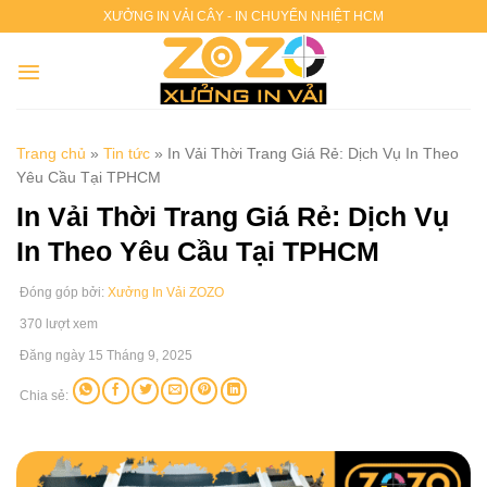
Chuyển
XƯỞNG IN VẢI CÂY - IN CHUYỂN NHIỆT HCM
đến
nội
dung
Trang chủ
»
Tin tức
»
In Vải Thời Trang Giá Rẻ: Dịch Vụ In Theo
Yêu Cầu Tại TPHCM
In Vải Thời Trang Giá Rẻ: Dịch Vụ
In Theo Yêu Cầu Tại TPHCM
Đóng góp bởi:
Xưởng In Vải ZOZO
370 lượt xem
Đăng ngày 15 Tháng 9, 2025
Chia sẻ: