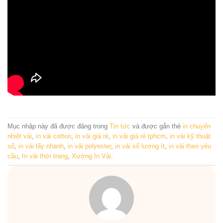
Mục nhập này đã được đăng trong
Tin tức
và được gắn thẻ
in chuyển
nhiệt vải
,
in vải cotton
,
in vải giá rẻ
,
in vải giá rẻ tphcm
,
in vải kỹ thuật
số
,
in vải lấy nhanh
,
in vải polyester
,
in vải số lượng ít
,
in vải theo yêu
cầu
,
In vải thời trang
,
Xưởng In Vải
.