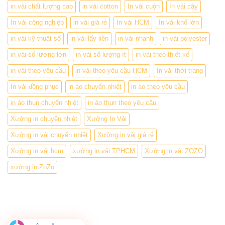
in vải chất lượng cao
in vải cotton
In vải cuộn
In vải cây
In vải công nghiệp
in vải giá rẻ
In vải HCM
In vải khổ lớn
in vải kỹ thuật số
in vải lấy liền
in vải nhanh
in vải polyester
in vải số lượng lớn
in vải số lượng ít
in vải theo thiết kế
in vải theo yêu cầu
in vải theo yêu cầu HCM
In vải thời trang
In vải đồng phục
in áo chuyển nhiệt
in áo theo yêu cầu
in áo thun chuyển nhiệt
in áo thun theo yêu cầu
Xưởng in chuyển nhiệt
Xưởng In Vải
Xưởng in vải chuyển nhiệt
Xưởng in vải giá rẻ
Xưởng in vải hcm
xưởng in vải TPHCM
Xưởng in vải ZOZO
xưởng in ZoZo