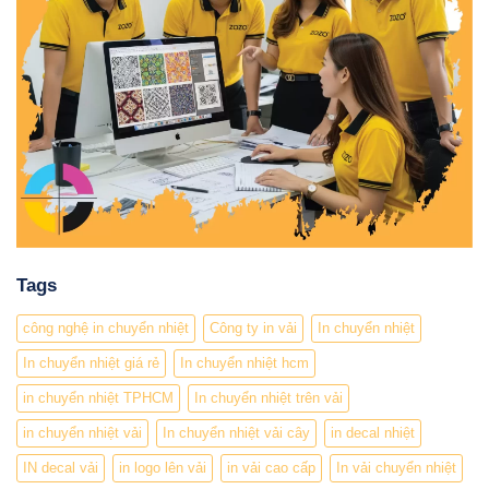
Tags
công nghệ in chuyển nhiệt
Công ty in vải
In chuyển nhiệt
In chuyển nhiệt giá rẻ
In chuyển nhiệt hcm
in chuyển nhiệt TPHCM
In chuyển nhiệt trên vải
in chuyển nhiệt vải
In chuyển nhiệt vải cây
in decal nhiệt
IN decal vải
in logo lên vải
in vải cao cấp
In vải chuyển nhiệt