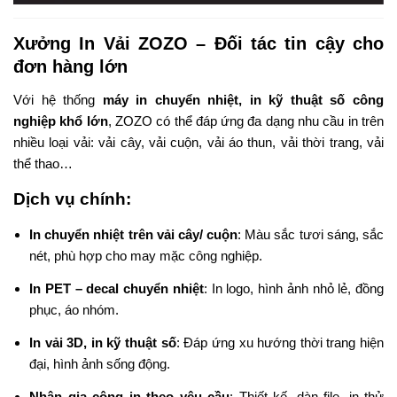
Xưởng In Vải ZOZO – Đối tác tin cậy cho
đơn hàng lớn
Với hệ thống
máy in chuyển nhiệt, in kỹ thuật số công
nghiệp khổ lớn
, ZOZO có thể đáp ứng đa dạng nhu cầu in trên
nhiều loại vải: vải cây, vải cuộn, vải áo thun, vải thời trang, vải
thể thao…
Dịch vụ chính:
In chuyển nhiệt trên vải cây/ cuộn
: Màu sắc tươi sáng, sắc
nét, phù hợp cho may mặc công nghiệp.
In PET – decal chuyển nhiệt
: In logo, hình ảnh nhỏ lẻ, đồng
phục, áo nhóm.
In vải 3D, in kỹ thuật số
: Đáp ứng xu hướng thời trang hiện
đại, hình ảnh sống động.
Nhận gia công in theo yêu cầu
: Thiết kế, dàn file, in thử