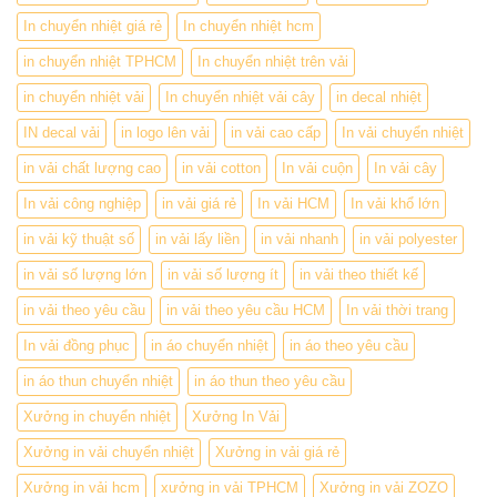
In chuyển nhiệt giá rẻ
In chuyển nhiệt hcm
in chuyển nhiệt TPHCM
In chuyển nhiệt trên vải
in chuyển nhiệt vải
In chuyển nhiệt vải cây
in decal nhiệt
IN decal vải
in logo lên vải
in vải cao cấp
In vải chuyển nhiệt
in vải chất lượng cao
in vải cotton
In vải cuộn
In vải cây
In vải công nghiệp
in vải giá rẻ
In vải HCM
In vải khổ lớn
in vải kỹ thuật số
in vải lấy liền
in vải nhanh
in vải polyester
in vải số lượng lớn
in vải số lượng ít
in vải theo thiết kế
in vải theo yêu cầu
in vải theo yêu cầu HCM
In vải thời trang
In vải đồng phục
in áo chuyển nhiệt
in áo theo yêu cầu
in áo thun chuyển nhiệt
in áo thun theo yêu cầu
Xưởng in chuyển nhiệt
Xưởng In Vải
Xưởng in vải chuyển nhiệt
Xưởng in vải giá rẻ
Xưởng in vải hcm
xưởng in vải TPHCM
Xưởng in vải ZOZO