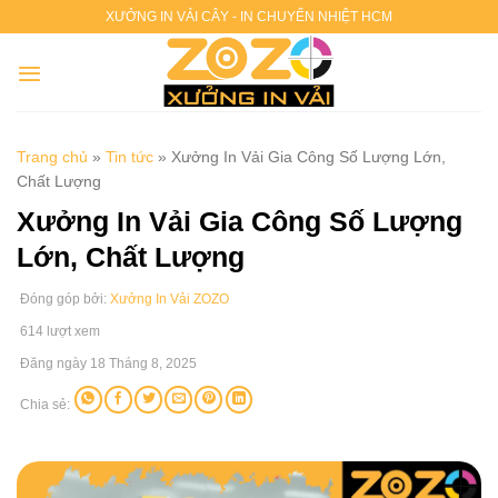
Chuyển
XƯỞNG IN VẢI CÂY - IN CHUYỂN NHIỆT HCM
đến
nội
dung
Trang chủ
»
Tin tức
»
Xưởng In Vải Gia Công Số Lượng Lớn,
Chất Lượng
Xưởng In Vải Gia Công Số Lượng
Lớn, Chất Lượng
Đóng góp bởi:
Xưởng In Vải ZOZO
614 lượt xem
Đăng ngày 18 Tháng 8, 2025
Chia sẻ: